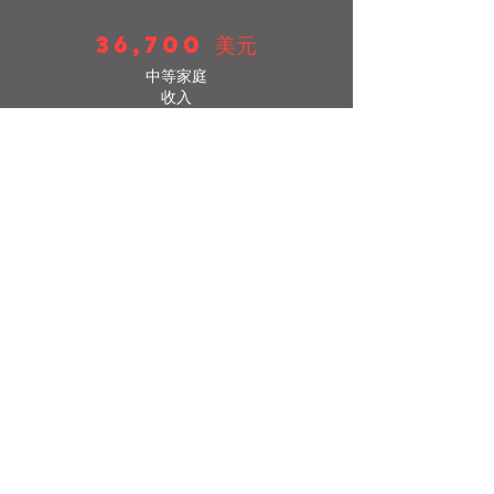
36,700 美元
中等家庭
收入
远东区，什么数字不
展示你的心。
为这个社区的人们创造社会影响的能力是我们
来到这里的原因。我们致力于并致力于通过商
业和创业、教育和机会、资源和专业知识以及
我们可以共同发挥作用的信念来改善远东地
区。长期以来，远东地区的声誉已经受到污
染。我们知道这个社区以什么而闻名，但我们
致力于与社区领袖和居民一起为这个地区带来
它需要的资源，使其成为它应得的样子。