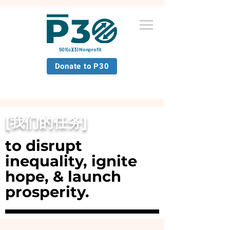
501(c)(3) Nonprofit
Donate to P30
[我们的任务]
to disrupt
inequality, ignite
hope, & launch
prosperity.