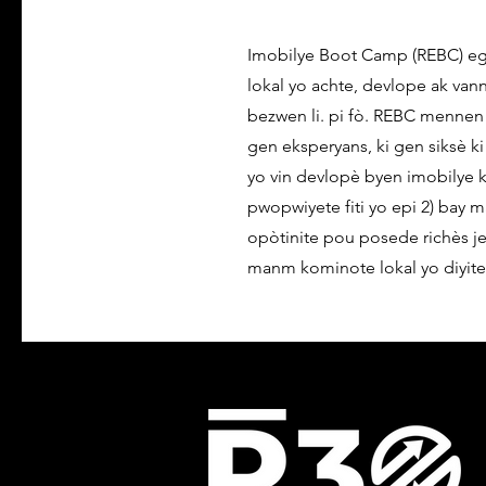
Imobilye Boot Camp (REBC) eg
lokal yo achte, devlope ak va
bezwen li. pi fò. REBC mennen 
gen eksperyans, ki gen siksè k
yo vin devlopè byen imobilye k
pwopwiyete fiti yo epi 2) bay
opòtinite pou posede richès j
manm kominote lokal yo diyite 