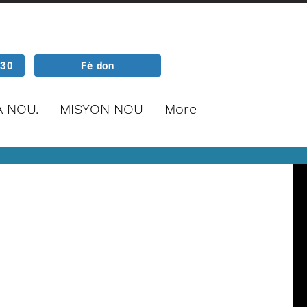
P30
Fè don
A NOU.
MISYON NOU
More