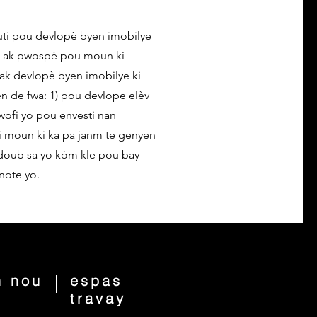
uti pou devlopè byen imobilye
ab ak pwospè pou moun ki
 ak devlopè byen imobilye ki
n de fwa: 1) pou devlope elèv
wofi yo pou envesti nan
i moun ki ka pa janm te genyen
 doub sa yo kòm kle pou bay
note yo.
n nou
espas
travay