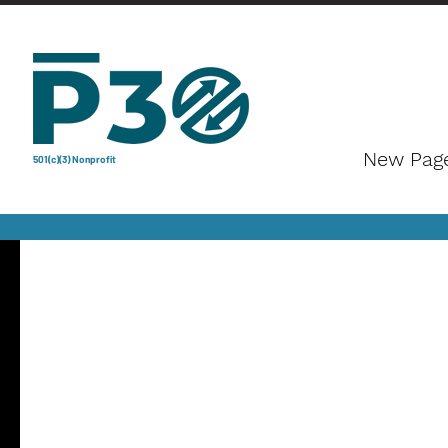
New Pag
501(c)(3) Nonprofit