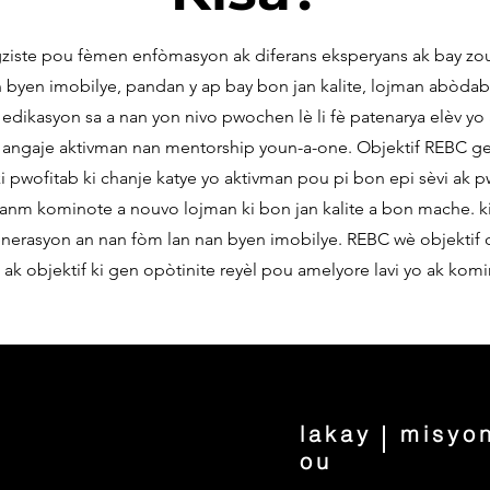
ziste pou fèmen enfòmasyon ak diferans eksperyans ak bay zo
nn byen imobilye, pandan y ap bay bon jan kalite, lojman abòd
edikasyon sa a nan yon nivo pwochen lè li fè patenarya elèv yo
i angaje aktivman nan mentorship youn-a-one. Objektif REBC ge
i pwofitab ki chanje katye yo aktivman pou pi bon epi sèvi ak p
 manm kominote a nouvo lojman ki bon jan kalite a bon mache. k
enerasyon an nan fòm lan nan byen imobilye. REBC wè objektif
ak objektif ki gen opòtinite reyèl pou amelyore lavi yo ak komi
lakay
misyo
ou