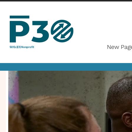
New Pag
501(c)(3) Nonprofit