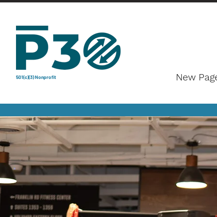
New Pag
501(c)(3) Nonprofit