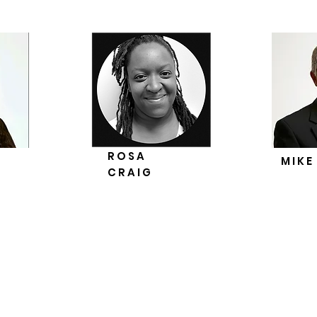
ROSA
MIKE
CRAIG