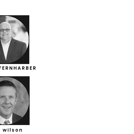
FERNHARBER
 wilson