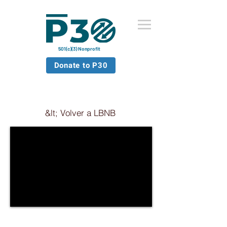
501(c)(3) Nonprofit
Donate to P30
&lt; Volver a LBNB